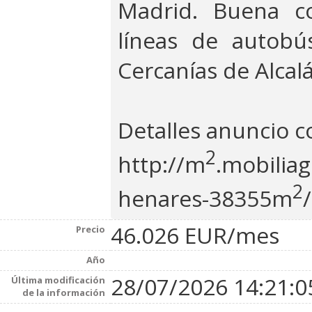
Madrid. Buena co
líneas de autobú
Cercanías de Alcal
Detalles anuncio 
2
http://m
.mobiliag
2
henares-38355m
46.026 EUR/mes
Precio
Año
28/07/2026 14:21:0
Última modificación
de la información