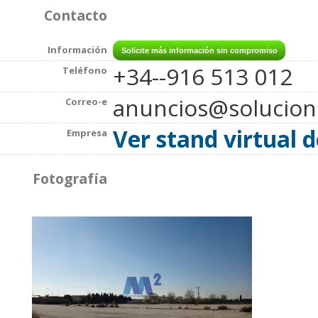
Contacto
Información
+34--916 513 012
Teléfono
anuncios@solucio
Correo-e
Ver stand virtual 
Empresa
Fotografía