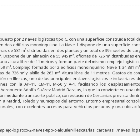
puesto por 2 naves logísticas tipo C, con una superficie construida total 
en dos edificios monoinquilino. La Nave 1 dispone de una superficie con
inas de 581 m² distribuidas en dos plantas y un total de 39 muelles de car
. Dispone de un almacén de 55.945 m², oficinas de 726 m² distribuidas en d
 altura libre de 11 metros y forman parte del mismo complejo logístico. C
359 m². Complejo formado por 2 edificios monoinquilino. Nave 1: 34.881 m²
nas de 726 m² y altillo de 263 m². Altura libre de 11 metros. Gastos de c
n en Illescas, uno de los principales enclaves logísticos e industriales 
nes con la AP-41, CM-41, M-50 y A-4, facilitando los desplazamiento
ropuerto Adolfo Suárez Madrid-Barajas, lo que la convierte en una ubicac
ón mediante transporte público, con estación de Cercanías prevista dentro
 a Madrid, Toledo y municipios del entorno. Entorno empresarial consoli
onales, con excelentes accesos para vehículos pesados y una ubicación 
plejo-logistico-2-naves-tipo-c-alquiler/illescas/las_carcavas_i/naves_logi