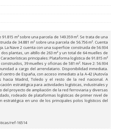
de 91.815 m² sobre una parcela de 149.359 m². Se trata de una
struida de 34.881 m² sobre una parcela de 56.756 m². Cuenta
ga. La Nave 2 cuenta con una superficie construida de 56.934
os plantas, un altillo de 263 m² y un total de 64 muelles de
aracterísticas principales: Plataforma logística de 91.815 m²
 construidos, 39 muelles y oficinas de 581 m². Nave 2: 56.934
omunidad a cargo del arrendatario. Disponibilidad inmediata.
del centro de España, con acceso inmediato a la A-42 (Autovía
s hacia Madrid, Toledo y el resto de la red nacional. A
ión estratégica para actividades logísticas, industriales y
 del proyecto de ampliación de la red ferroviaria y diversas
dado, rodeado de plataformas logísticas de primer nivel de
estratégica en uno de los principales polos logísticos del
sticas/ref-16514