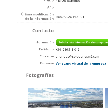
Precio
413.065 EUR/mes
Año
Última modificación
15/07/2026 14:21:04
de la información
Contacto
Información
Teléfono
+34--916 513 012
Correo-e
anuncios@solucionesm2.com
Empresa
Ver stand virtual de la empresa
Fotografías