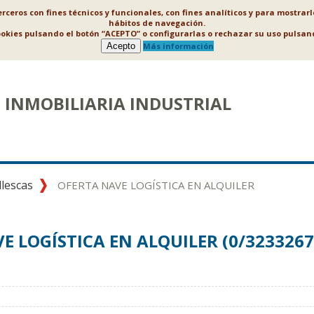
ceros con fines técnicos y funcionales, con fines analíticos y para mostrar
hábitos de navegación.
ookies pulsando el botón “ACEPTO” o configurarlas o rechazar su uso puls
Acepto
Más información
INMOBILIARIA INDUSTRIAL
llescas
OFERTA NAVE LOGÍSTICA EN ALQUILER
E LOGÍSTICA EN ALQUILER (0/3233267