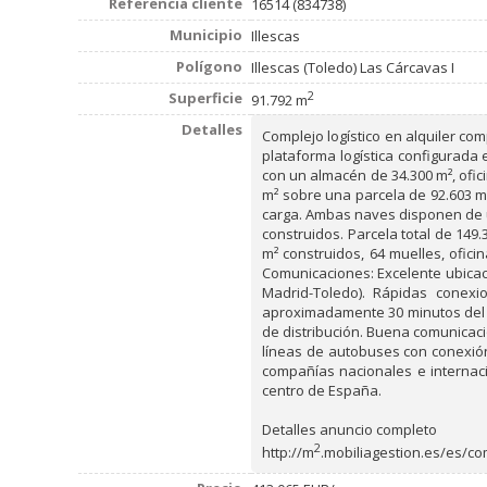
Referencia cliente
16514 (834738)
Municipio
Illescas
Polígono
Illescas (Toledo) Las Cárcavas I
2
Superficie
91.792 m
Detalles
Complejo logístico en alquiler com
plataforma logística configurada 
con un almacén de 34.300 m², ofic
m² sobre una parcela de 92.603 m²
carga. Ambas naves disponen de una
construidos. Parcela total de 149.
m² construidos, 64 muelles, ofici
Comunicaciones: Excelente ubicació
Madrid-Toledo). Rápidas conexio
aproximadamente 30 minutos del Ae
de distribución. Buena comunicaci
líneas de autobuses con conexión
compañías nacionales e internaci
centro de España.
Detalles anuncio completo
2
http://m
.mobiliagestion.es/es/com