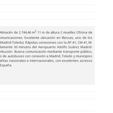
2
 Almacén de 2.744,46 m
11 m de altura 2 muelles Oficina de
municaciones: Excelente ubicación en Illescas, uno de los
a Madrid-Toledo). Rápidas conexiones con la AP-41, CM-41, M-
madamente 30 minutos del Aeropuerto Adolfo Suárez Madrid-
istribución. Buena comunicación mediante transporte público,
eas de autobuses con conexión a Madrid, Toledo y municipios
añías nacionales e internacionales, con excelentes accesos
 España.