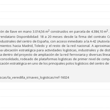
2
2
ción de llave en mano 3.014,56 m
construidos en parcela de 4.384,10 m
.
ndatario Disponibilidad: 18 a 20 meses desde la firma del contrato Co
 industriales del centro de España, con acceso inmediato a la A-42 (Autoví
zamientos hacia Madrid, Toledo y el resto de la red nacional. A aproxi
na ubicación estratégica para actividades logísticas, industriales y de d
a dentro del proyecto de ampliación de la red ferroviaria y diversas lín
 consolidado, rodeado de plataformas logísticas de primer nivel de comp
ación estratégica en uno de los principales polos logísticos del centro de
escas/la_veredilla_ii/naves_logisticas/ref-16024