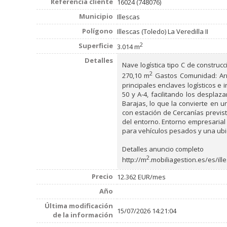
Referencia cliente
16024 (748076)
Municipio
Illescas
Polígono
Illescas (Toledo) La Veredilla II
2
Superficie
3.014 m
Detalles
Nave logística tipo C de construc
2
270,10 m
Gastos Comunidad: Arre
principales enclaves logísticos e
50 y A-4, facilitando los despla
Barajas, lo que la convierte en u
con estación de Cercanías previst
del entorno. Entorno empresarial
para vehículos pesados y una ubic
Detalles anuncio completo
2
http://m
.mobiliagestion.es/es/ill
Precio
12.362 EUR/mes
Año
Última modificación
15/07/2026 14:21:04
de la información