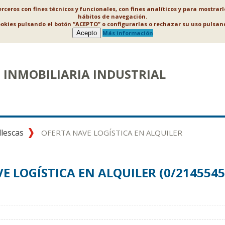
ceros con fines técnicos y funcionales, con fines analíticos y para mostrar
hábitos de navegación.
ookies pulsando el botón “ACEPTO” o configurarlas o rechazar su uso puls
Acepto
Más información
INMOBILIARIA INDUSTRIAL
llescas
OFERTA NAVE LOGÍSTICA EN ALQUILER
E LOGÍSTICA EN ALQUILER (0/2145545