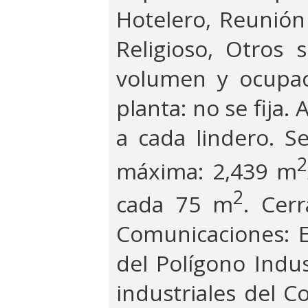
Hotelero, Reunión 
Religioso, Otros s
volumen y ocupac
planta: no se fija
a cada lindero. S
2
máxima: 2,439 m
2
cada 75 m
. Cer
Comunicaciones: E
del Polígono Indus
industriales del 