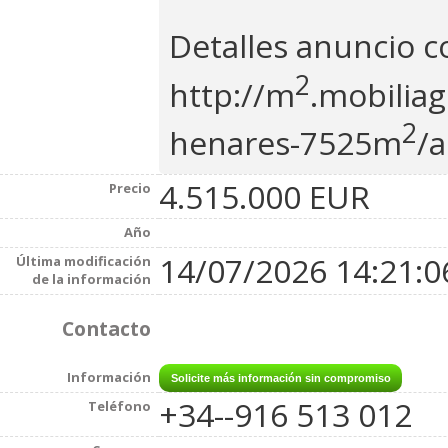
Detalles anuncio 
2
http://m
.mobiliag
2
henares-7525m
/a
4.515.000 EUR
Precio
Año
14/07/2026 14:21:0
Última modificación
de la información
Contacto
Información
+34--916 513 012
Teléfono