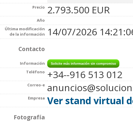
2.793.500 EUR
Precio
Año
14/07/2026 14:21:0
Última modificación
de la información
Contacto
Información
+34--916 513 012
Teléfono
anuncios@solucio
Correo-e
Ver stand virtual 
Empresa
Fotografía