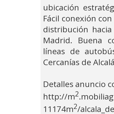
ubicación estratég
Fácil conexión con
distribución hacia
Madrid. Buena co
líneas de autobú
Cercanías de Alcal
Detalles anuncio 
2
http://m
.mobiliag
2
11174m
/alcala_d