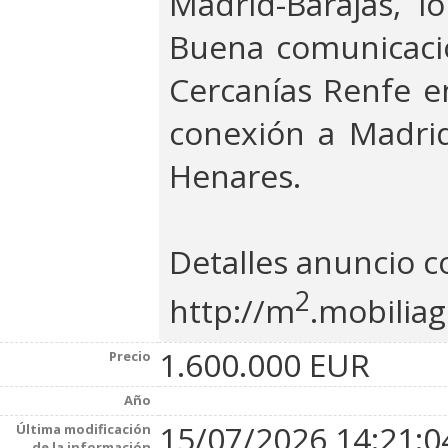
Madrid-Barajas, l
Buena comunicació
Cercanías Renfe e
conexión a Madrid
Henares.
Detalles anuncio 
2
http://m
.mobiliag
1.600.000 EUR
Precio
Año
15/07/2026 14:21:0
Última modificación
de la información