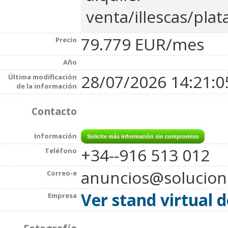
venta/illescas/pla
79.779 EUR/mes
Precio
Año
28/07/2026 14:21:0
Última modificación
de la información
Contacto
Información
+34--916 513 012
Teléfono
anuncios@solucio
Correo-e
Ver stand virtual 
Empresa