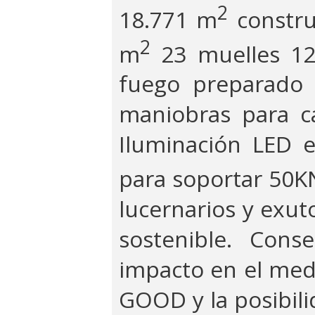
2
18.771 m
constru
2
m
23 muelles 12
fuego preparado 
maniobras para c
Iluminación LED 
para soportar 50
lucernarios y exut
sostenible. Cons
impacto en el med
GOOD y la posibili