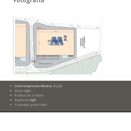
Fotografía
Interempresas Media, S.L.U.
Aviso legal
Política de cookies
Auditoría
OJD
Contratar publicidad