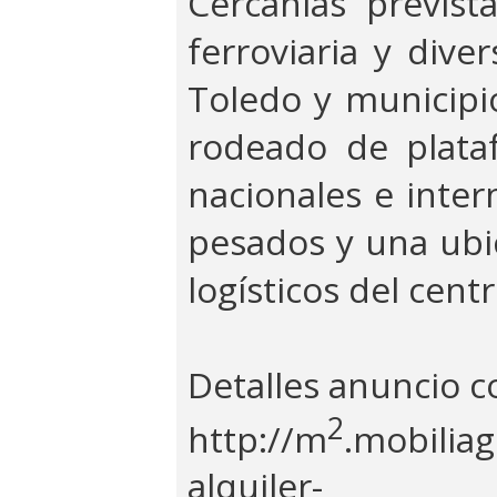
Cercanías previs
ferroviaria y div
Toledo y municipi
rodeado de plata
nacionales e inter
pesados y una ubic
logísticos del cent
Detalles anuncio 
2
http://m
.mobiliag
alquiler-