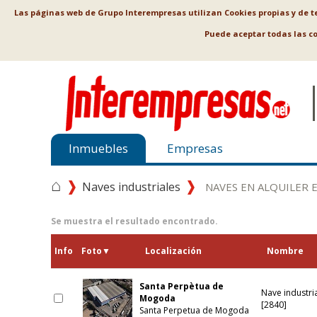
Las páginas web de Grupo Interempresas utilizan Cookies propias y de ter
Puede aceptar todas las c
Inmuebles
Empresas
⌂
Naves industriales
NAVES EN ALQUILER 
Se muestra el resultado encontrado.
Info
Foto
▼
Localización
Nombre
Santa Perpètua de
Nave industria
Mogoda
[2840]
Santa Perpetua de Mogoda