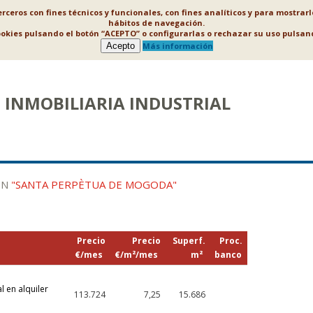
ceros con fines técnicos y funcionales, con fines analíticos y para mostrar
hábitos de navegación.
ookies pulsando el botón “ACEPTO” o configurarlas o rechazar su uso puls
Acepto
Más información
INMOBILIARIA INDUSTRIAL
EN
"SANTA PERPÈTUA DE MOGODA"
Precio
Precio
Superf.
Proc.
€/mes
€/m²/mes
m²
banco
l en alquiler
113.724
7,25
15.686