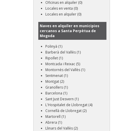
Oficinas en alquiler (0)
Locales en venta (0)
Locales en alquiler (0)
Naves en alquiler en municipios
cercanos a Santa Perpètua de
Mogoda
Polinyà (1)
Barberà del Vallès (1)
Ripollet (1)
Montcada i Reixac (5)
Montornès del Vallès (1)
Sentmenat (1)
Montgat (2)
Granollers (1)
Barcelona (1)
Sant Just Desvern (1)
L'Hospitalet de Llobregat (4)
Cornellà de Llobregat (2)
Martorell (1)
Abrera (1)
Llinars del Vallès (2)