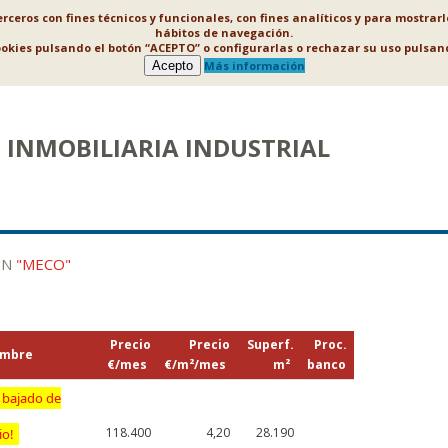
ceros con fines técnicos y funcionales, con fines analíticos y para mostrar
hábitos de navegación.
ookies pulsando el botón “ACEPTO” o configurarlas o rechazar su uso puls
Acepto
Más información
INMOBILIARIA INDUSTRIAL
EN
"MECO"
Precio
Precio
Superf.
Proc.
mbre
€/mes
€/m²/mes
m²
banco
 bajado de
118.400
4,20
28.190
io!