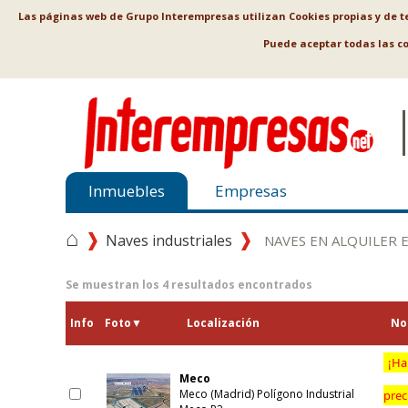
Las páginas web de Grupo Interempresas utilizan Cookies propias y de ter
Puede aceptar todas las c
Inmuebles
Empresas
⌂
Naves industriales
NAVES EN ALQUILER 
Se muestran los
4
resultados encontrados
Info
Foto
▼
Localización
No
¡Ha
Meco
Meco (Madrid) Polígono Industrial
prec