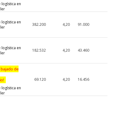
 logística en
ler
 logística en
382.200
4,20
91.000
ler
 logística en
182.532
4,20
43.460
ler
 bajado de
69.120
4,20
16.456
io!
 logística en
ler