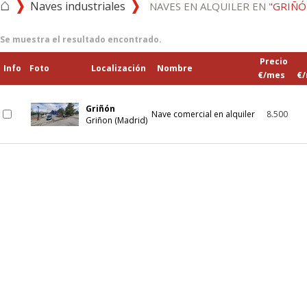
⌂
Naves industriales
NAVES EN ALQUILER EN
"GRIÑÓ
Se muestra el resultado encontrado.
Precio
Info
Foto
Localización
Nombre
€/mes
€
Griñón
Nave comercial en alquiler
8.500
Griñon (Madrid)