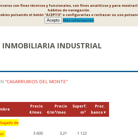
ceros con fines técnicos y funcionales, con fines analíticos y para mostrar
hábitos de navegación.
ookies pulsando el botón “ACEPTO” o configurarlas o rechazar su uso puls
Acepto
Más información
INMOBILIARIA INDUSTRIAL
EN
"CASARRUBIOS DEL MONTE"
Precio
Precio
Superf.
Proc.
mbre
€/mes
€/m²/mes
m²
banco
▼
 bajado de
3.600
3,21
1.122
io!