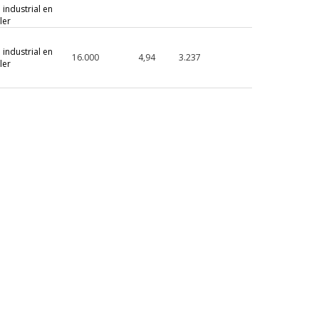
 industrial en
ler
 industrial en
16.000
4,94
3.237
ler