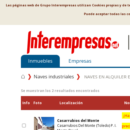
Las páginas web de Grupo Interempresas utilizan Cookies propias y de ter
Puede aceptar todas las c
Inmuebles
Empresas
⌂
Naves industriales
NAVES EN ALQUILER 
Se muestran los
2
resultados encontrados
Info
Foto
Localización
No
¡Ha
Casarrubios del Monte
Casarrubios Del Monte (Toledo) P. I.
prec