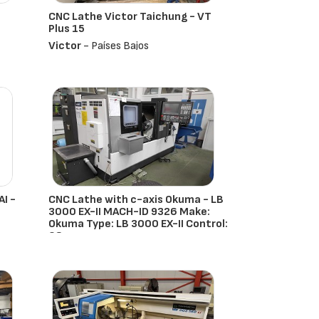
CNC Lathe Victor Taichung - VT
Plus 15
Victor
- Países Bajos
I -
CNC Lathe with c-axis Okuma - LB
3000 EX-II MACH-ID 9326 Make:
Okuma Type: LB 3000 EX-II Control:
OS
Okuma
- Países Bajos