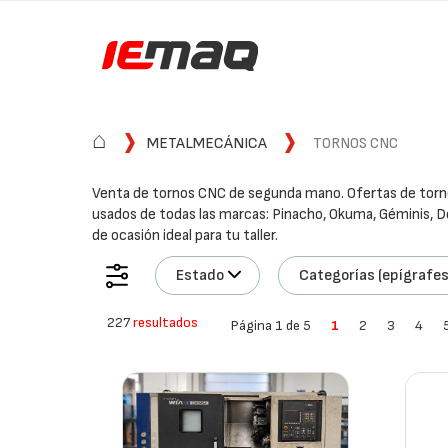
⌂
METALMECÁNICA
TORNOS CNC
Venta de tornos CNC de segunda mano. Ofertas de tor
usados de todas las marcas: Pinacho, Okuma, Géminis, Do
de ocasión ideal para tu taller.
Estado
Categorías (epígrafes
227
resultados
Página 1 de 5
1
2
3
4