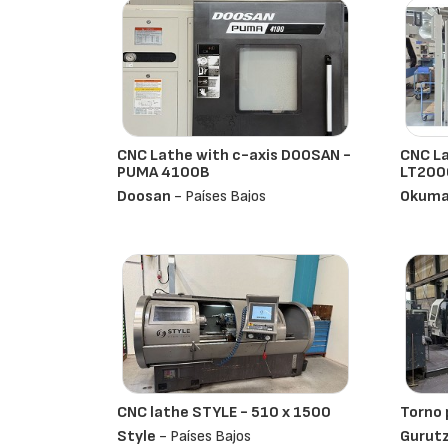
CNC Lathe with c-axis DOOSAN -
CNC La
PUMA 4100B
LT200
Doosan
- Países Bajos
Okum
CNC lathe STYLE - 510 x 1500
Torno 
Style
- Países Bajos
Gurut