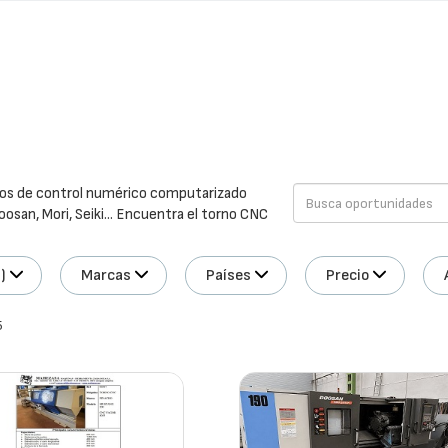
nos de control numérico computarizado
osan, Mori, Seiki... Encuentra el torno CNC
)
Marcas
Países
Precio
5