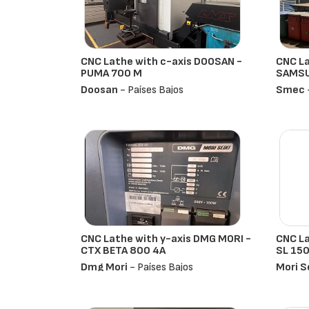
CNC Lathe with c-axis DOOSAN -
CNC La
PUMA 700 M
SAMSU
Doosan
- Países Bajos
Smec
CNC Lathe with y-axis DMG MORI -
CNC La
CTX BETA 800 4A
SL 15
Dmg Mori
- Países Bajos
Mori S