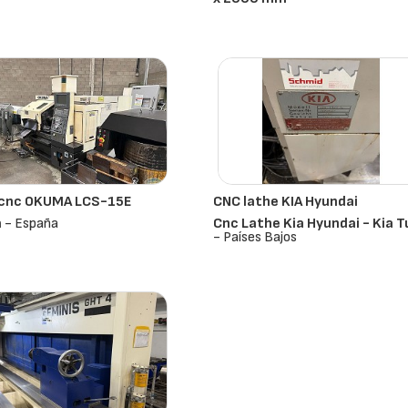
Demoor
- Países Bajos
 cnc OKUMA LCS-15E
CNC lathe KIA Hyundai
a
- España
Cnc Lathe Kia Hyundai - Kia T
- Países Bajos