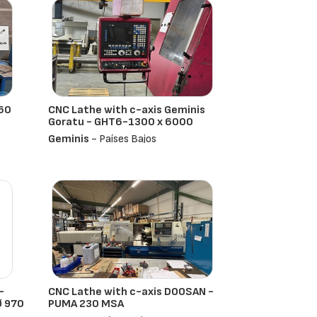
60
CNC Lathe with c-axis Geminis
Goratu - GHT6-1300 x 6000
Geminis
- Países Bajos
-
CNC Lathe with c-axis DOOSAN -
Ø 970
PUMA 230 MSA