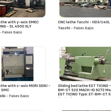
the with y-axis SMEC
CNC lathe Tacchi - HD3/140L
NG - SL 4500 XLY
Tacchi
- Países Bajos
- Países Bajos
the with c-axis MORI SEIKI -
Sliding bed lathe EST TICINO -
0 SMC
BM-CT 520 MACH-ID 9272 Ma
EST TICINO Type: ET-BM-CT 
eiki
- Países Bajos
Control
Est Ticino
- Países Bajos