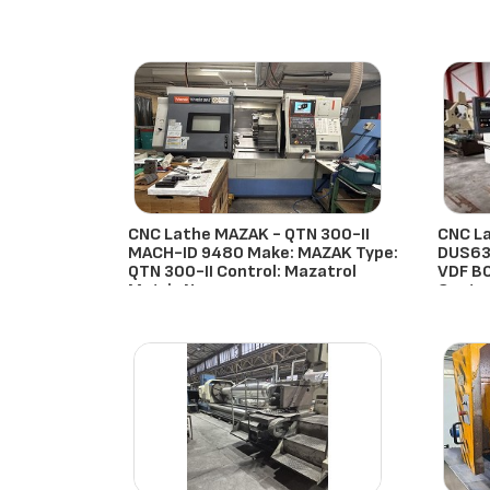
CNC Lathe MAZAK - QTN 300-II
CNC L
MACH-ID 9480 Make: MAZAK Type:
DUS63
QTN 300-II Control: Mazatrol
VDF B
Matrix Nexu
Contro
Mazak
- Países Bajos
Vdf Bo