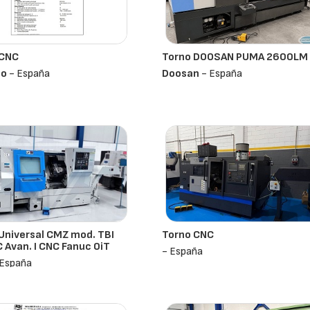
 CNC
Torno DOOSAN PUMA 2600LM
ho
- España
Doosan
- España
Universal CMZ mod. TBI
Torno CNC
Avan. I CNC Fanuc 0iT
- España
España