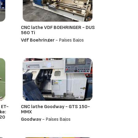
CNC lathe VDF BOEHRINGER - DUS
560 Ti
Vdf Boehringer
- Países Bajos
 ET-
CNC lathe Goodway - GTS 150-
ke:
MMX
520
Goodway
- Países Bajos