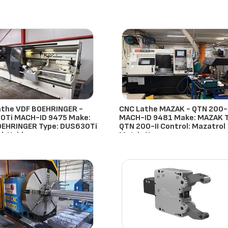
athe VDF BOEHRINGER -
CNC Lathe MAZAK - QTN 200-I
0Ti MACH-ID 9475 Make:
MACH-ID 9481 Make: MAZAK T
OEHRINGER Type: DUS630Ti
QTN 200-II Control: Mazatrol
l: Heiden
Matrix Nexu
ehringer
- Países Bajos
Mazak
- Países Bajos