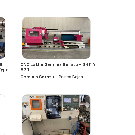
QUICKTURN NEXUS
Mazak
- Países Bajos
I
CNC Lathe Geminis Goratu - GHT 4
ype:
620
Geminis Goratu
- Países Bajos