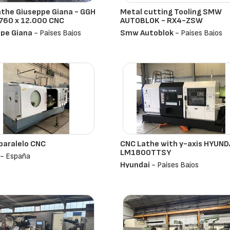
the Giuseppe Giana - GGH
Metal cutting Tooling SMW
760 x 12.000 CNC
AUTOBLOK - RX4-ZSW
pe Giana
- Países Bajos
Smw Autoblok
- Países Bajos
paralelo CNC
CNC Lathe with y-axis HYUNDA
LM1800TTSY
- España
Hyundai
- Países Bajos