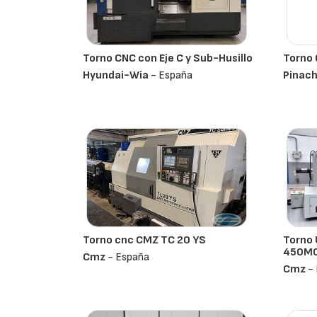
Torno CNC con Eje C y Sub-Husillo
Torno
Hyundai-Wia
- España
Pinac
Torno cnc CMZ TC 20 YS
Torno 
450MC 
Cmz
- España
Cmz
- 