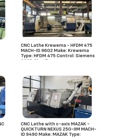
CNC Lathe Krewema - HFDM 475
MACH-ID 9602 Make: Krewema
Type: HFDM 475 Control: Siemens
828D ShopTur
Krewema
- Países Bajos
NC
CNC Lathe with c-axis MAZAK -
QUICKTURN NEXUS 250-IIM MACH-
ID 9490 Make: MAZAK Type: