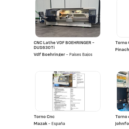
CNC Lathe VDF BOEHRINGER -
Torno
DUS630Ti
Pinac
Vdf Boehringer
- Países Bajos
Torno Cnc
Torno 
Mazak
- España
Johnfo