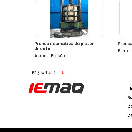
Prensa neumática de pistón
Prens
directo
Esna
-
Agme
- España
Página 1 de 1
1
Id
Re
C
Ca