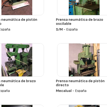
 neumática de pistón
Prensa neumática de brazo
o
oscilable
España
S/m
- España
 neumática de brazo
Prensa neumática de pistón
ble
directo
España
Mecalual
- España