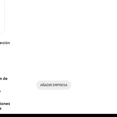
esión
n de
AÑADIR EMPRESA
e
iones
s