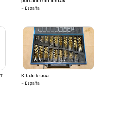
portaherramientas
- España
OT
Kit de broca
- España