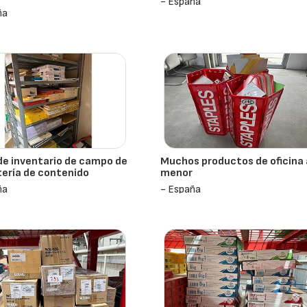
- España
ña
de inventario de campo de
Muchos productos de oficina 
ería de contenido
menor
ña
- España