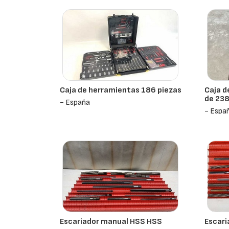
Caja de herramientas 186 piezas
Caja d
de 238
- España
- Espa
Escariador manual HSS HSS
Escari