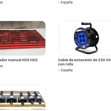
ña
- España
ador manual HSS HSS
Cable de extensión de 230 V
con rollo
ña
- España