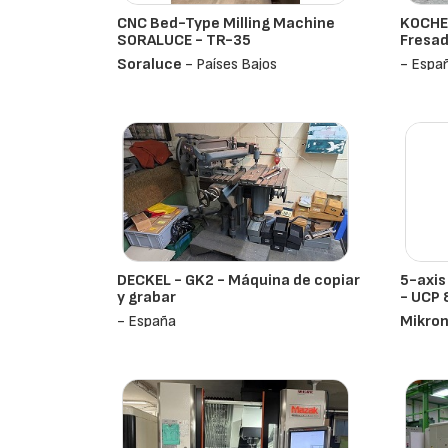
CNC Bed-Type Milling Machine
KOCHE
SORALUCE - TR-35
Fresad
Soraluce
- Países Bajos
- Espa
DECKEL - GK2 - Máquina de copiar
5-axi
y grabar
- UCP
- España
Mikro