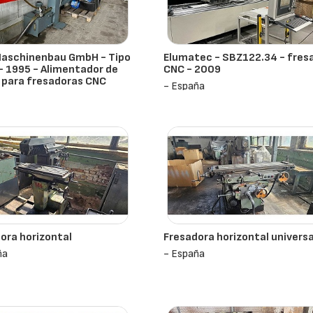
Maschinenbau GmbH - Tipo
Elumatec - SBZ122.34 - fres
 - 1995 - Alimentador de
CNC - 2009
 para fresadoras CNC
- España
ña
ora horizontal
Fresadora horizontal universa
ña
- España