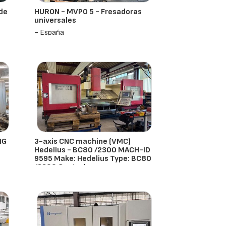
de
HURON - MVPO 5 - Fresadoras
universales
- España
MG
3-axis CNC machine (VMC)
Hedelius - BC80 /2300 MACH-ID
9595 Make: Hedelius Type: BC80
/2300 Control:
Hedelius
- Países Bajos