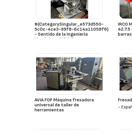
#{CategorySingular_e573d550-
IRCO 
5c0c-4ce3-99f8-6c14a11058f6}
42.7.5
- Sentido de la Ingeniería
barras
Mecánica - MS II/D
- Espa
- España
AVIA FOP Máquina fresadora
Fresad
universal de taller de
- Espa
herramientas
- España