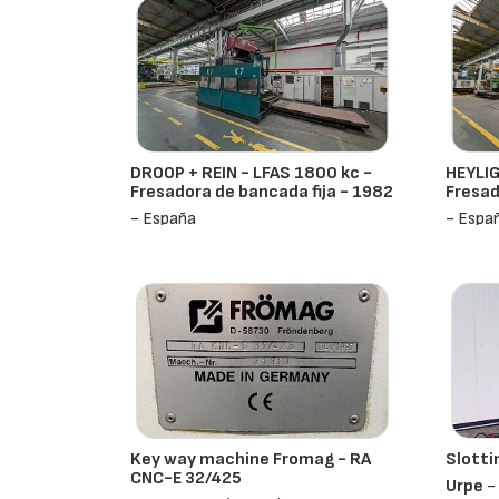
DROOP + REIN - LFAS 1800 kc -
HEYLI
Fresadora de bancada fija - 1982
Fresad
- España
- Espa
Key way machine Fromag - RA
Slotti
CNC-E 32/425
Urpe
- 