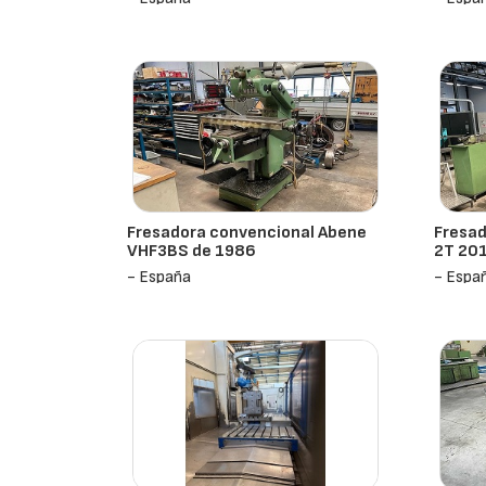
Fresadora convencional Abene
Fresad
VHF3BS de 1986
2T 20
- España
- Espa