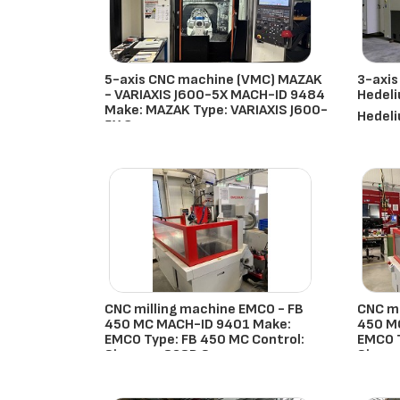
5-axis CNC machine (VMC) MAZAK
3-axis
- VARIAXIS J600-5X MACH-ID 9484
Hedel
Make: MAZAK Type: VARIAXIS J600-
Hedeli
5X Co
Mazak
- Países Bajos
CNC milling machine EMCO - FB
CNC mi
450 MC MACH-ID 9401 Make:
450 M
EMCO Type: FB 450 MC Control:
EMCO T
Siemens 828D S
Sieme
Emco
- Países Bajos
Emco
-