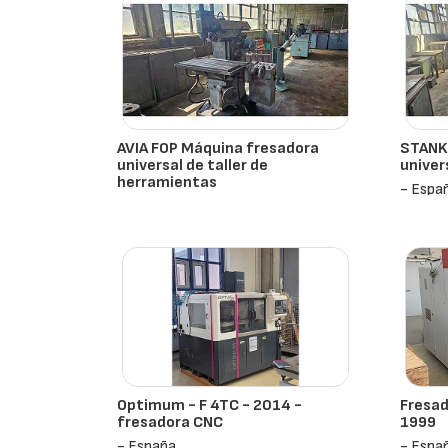
AVIA FOP Máquina fresadora
STANK
universal de taller de
univer
herramientas
- Espa
- España
Optimum - F 4TC - 2014 -
Fresad
fresadora CNC
1999
- España
- Espa