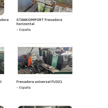
adora
STANKOIMPORT Fresadora
horizontal
- España
l
Fresadora universal FU321
- España