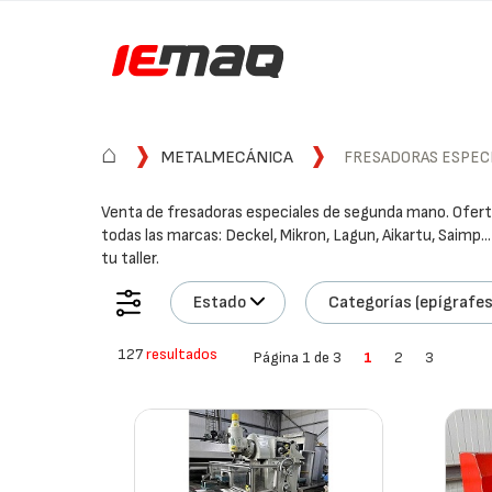
⌂
METALMECÁNICA
FRESADORAS ESPEC
Venta de fresadoras especiales de segunda mano. Ofert
todas las marcas: Deckel, Mikron, Lagun, Aikartu, Saimp..
tu taller.
Estado
Categorías (epígrafes
127
resultados
Página 1 de 3
1
2
3