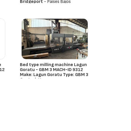
Bridgeport
- Países Bajos
e
Bed type milling machine Lagun
12
Goratu - GBM 3 MACH-ID 9312
Make: Lagun Goratu Type: GBM 3
Control: H
 Bajos
Lagun
- Países Bajos