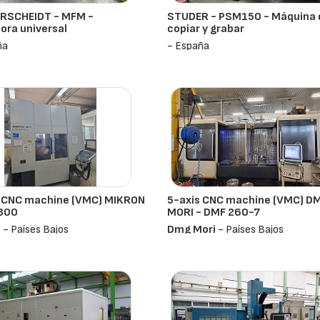
RSCHEIDT - MFM -
STUDER - PSM150 - Máquina 
ora universal
copiar y grabar
ña
- España
s CNC machine (VMC) MIKRON
5-axis CNC machine (VMC) D
 800
MORI - DMF 260-7
n
- Países Bajos
Dmg Mori
- Países Bajos