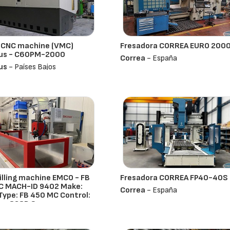
 CNC machine (VMC)
Fresadora CORREA EURO 200
ius - C60PM-2000
Correa
- España
us
- Países Bajos
lling machine EMCO - FB
Fresadora CORREA FP40-40S
C MACH-ID 9402 Make:
Correa
- España
ype: FB 450 MC Control:
ns 828D S
 Países Bajos