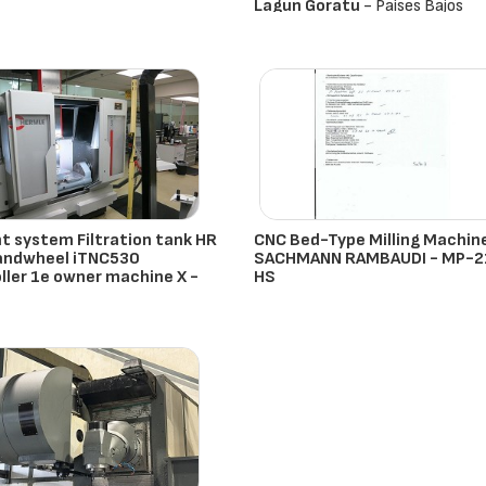
Lagun Goratu
- Países Bajos
t system Filtration tank HR
CNC Bed-Type Milling Machin
andwheel iTNC530
SACHMANN RAMBAUDI - MP-2
ller 1e owner machine X -
HS
:
Sachmann Rambaudi
- Países
e
- Países Bajos