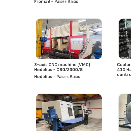
Fromag
- Países Bajos
3-axis CNC machine (VMC)
Coolan
Hedelius - C80/2300/8
410 H
contro
Hedelius
- Países Bajos
Travel
Herml