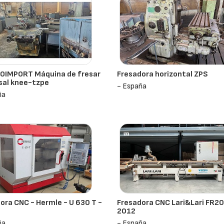
OIMPORT Máquina de fresar
Fresadora horizontal ZPS
sal knee-tzpe
- España
ña
ora CNC - Hermle - U 630 T -
Fresadora CNC Lari&Lari FR2
2012
ña
- España