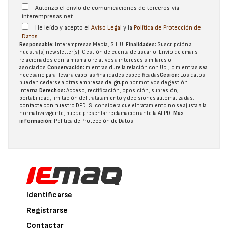
Autorizo el envío de comunicaciones de terceros vía
interempresas.net
He leído y acepto el
Aviso Legal
y la
Política de Protección de
Datos
Responsable:
Interempresas Media, S.L.U.
Finalidades:
Suscripción a
nuestra(s) newsletter(s). Gestión de cuenta de usuario. Envío de emails
relacionados con la misma o relativos a intereses similares o
asociados.
Conservación:
mientras dure la relación con Ud., o mientras sea
necesario para llevar a cabo las finalidades especificadas
Cesión:
Los datos
pueden cederse a otras
empresas del grupo
por motivos de gestión
interna.
Derechos:
Acceso, rectificación, oposición, supresión,
portabilidad, limitación del tratatamiento y decisiones automatizadas:
contacte con nuestro DPD
. Si considera que el tratamiento no se ajusta a la
normativa vigente, puede presentar reclamación ante la
AEPD
.
Más
información:
Política de Protección de Datos
Identificarse
Registrarse
Contactar