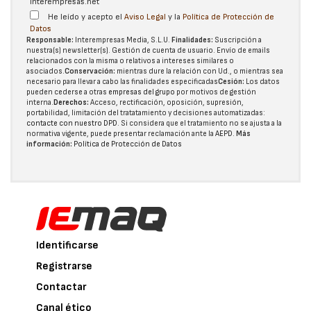
interempresas.net
He leído y acepto el
Aviso Legal
y la
Política de Protección de
Datos
Responsable:
Interempresas Media, S.L.U.
Finalidades:
Suscripción a
nuestra(s) newsletter(s). Gestión de cuenta de usuario. Envío de emails
relacionados con la misma o relativos a intereses similares o
asociados.
Conservación:
mientras dure la relación con Ud., o mientras sea
necesario para llevar a cabo las finalidades especificadas
Cesión:
Los datos
pueden cederse a otras
empresas del grupo
por motivos de gestión
interna.
Derechos:
Acceso, rectificación, oposición, supresión,
portabilidad, limitación del tratatamiento y decisiones automatizadas:
contacte con nuestro DPD
. Si considera que el tratamiento no se ajusta a la
normativa vigente, puede presentar reclamación ante la
AEPD
.
Más
información:
Política de Protección de Datos
Identificarse
Registrarse
Contactar
Canal ético