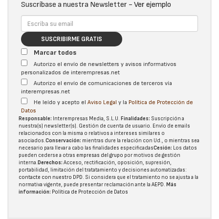
Suscríbase a nuestra Newsletter -
Ver ejemplo
SUSCRIBIRME GRATIS
Marcar todos
Autorizo el envío de newsletters y avisos informativos
personalizados de interempresas.net
Autorizo el envío de comunicaciones de terceros vía
interempresas.net
He leído y acepto el
Aviso Legal
y la
Política de Protección de
Datos
Responsable:
Interempresas Media, S.L.U.
Finalidades:
Suscripción a
nuestra(s) newsletter(s). Gestión de cuenta de usuario. Envío de emails
relacionados con la misma o relativos a intereses similares o
asociados.
Conservación:
mientras dure la relación con Ud., o mientras sea
necesario para llevar a cabo las finalidades especificadas
Cesión:
Los datos
pueden cederse a otras
empresas del grupo
por motivos de gestión
interna.
Derechos:
Acceso, rectificación, oposición, supresión,
portabilidad, limitación del tratatamiento y decisiones automatizadas:
contacte con nuestro DPD
. Si considera que el tratamiento no se ajusta a la
normativa vigente, puede presentar reclamación ante la
AEPD
.
Más
información:
Política de Protección de Datos