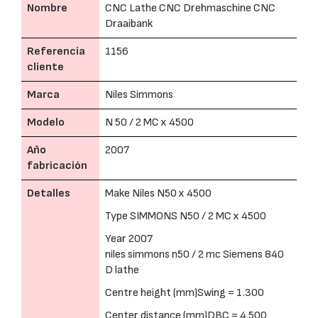
Nombre
CNC Lathe CNC Drehmaschine CNC
Draaibank
Referencia
1156
cliente
Marca
Niles Simmons
Modelo
N 50 / 2 MC x 4500
Año
2007
fabricación
Detalles
Make Niles N50 x 4500
Type SIMMONS N50 / 2 MC x 4500
Year 2007
niles simmons n50 / 2 mc Siemens 840
D lathe
Centre height (mm)Swing = 1.300
Center distance (mm)DBC = 4.500