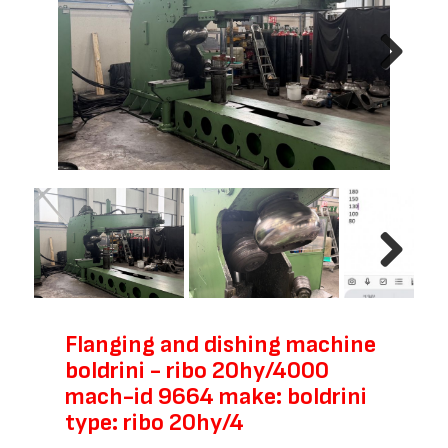
Next
Next
Flanging and dishing machine
boldrini - ribo 20hy/4000
mach-id 9664 make: boldrini
type: ribo 20hy/4