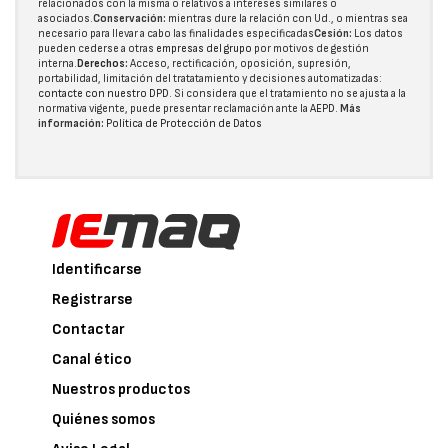
relacionados con la misma o relativos a intereses similares o
asociados.
Conservación:
mientras dure la relación con Ud., o mientras sea
necesario para llevar a cabo las finalidades especificadas
Cesión:
Los datos
pueden cederse a otras
empresas del grupo
por motivos de gestión
interna.
Derechos:
Acceso, rectificación, oposición, supresión,
portabilidad, limitación del tratatamiento y decisiones automatizadas:
contacte con nuestro DPD
. Si considera que el tratamiento no se ajusta a la
normativa vigente, puede presentar reclamación ante la
AEPD
.
Más
información:
Política de Protección de Datos
Identificarse
Registrarse
Contactar
Canal ético
Nuestros productos
Quiénes somos