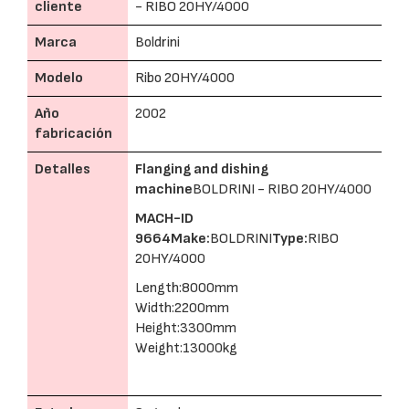
cliente
- RIBO 20HY/4000
Marca
Boldrini
Modelo
Ribo 20HY/4000
Año
2002
fabricación
Detalles
Flanging and dishing
machine
BOLDRINI - RIBO 20HY/4000
MACH-ID
9664
Make:
BOLDRINI
Type:
RIBO
20HY/4000
Length:8000mm
Width:2200mm
Height:3300mm
Weight:13000kg