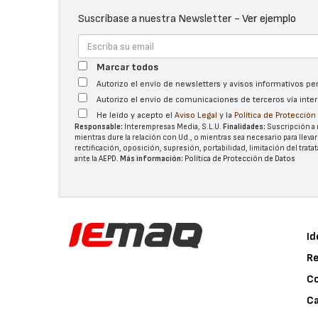
Suscríbase a nuestra Newsletter -
Ver ejemplo
Marcar todos
Autorizo el envío de newsletters y avisos informativos p
Autorizo el envío de comunicaciones de terceros vía int
He leído y acepto el
Aviso Legal
y la
Política de Protecció
Responsable:
Interempresas Media, S.L.U.
Finalidades:
Suscripción a 
mientras dure la relación con Ud., o mientras sea necesario para llevar
rectificación, oposición, supresión, portabilidad, limitación del tra
ante la
AEPD
.
Más información:
Política de Protección de Datos
Id
Re
C
Ca