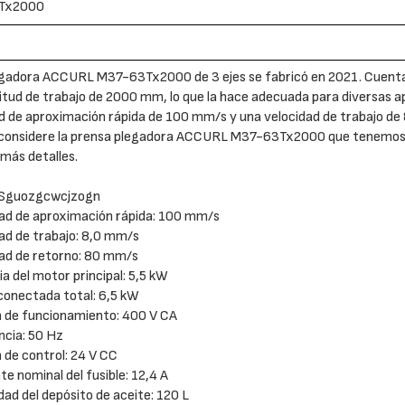
Tx2000
egadora ACCURL M37-63Tx2000 de 3 ejes se fabricó en 2021. Cuenta
itud de trabajo de 2000 mm, lo que la hace adecuada para diversas a
d de aproximación rápida de 100 mm/s y una velocidad de trabajo de
, considere la prensa plegadora ACCURL M37-63Tx2000 que tenemos 
más detalles.
 Sguozgcwcjzogn
dad de aproximación rápida: 100 mm/s
dad de trabajo: 8,0 mm/s
dad de retorno: 80 mm/s
ia del motor principal: 5,5 kW
conectada total: 6,5 kW
n de funcionamiento: 400 V CA
ncia: 50 Hz
n de control: 24 V CC
nte nominal del fusible: 12,4 A
dad del depósito de aceite: 120 L