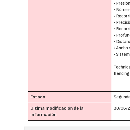
• Presió
• Número
• Recorr
• Precis
• Recorr
• Profu
• Dista
• Ancho 
• Siste
Technica
Bending
Estado
Segund
Última modificación de la
30/06/2
información