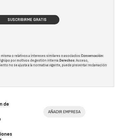
SUSCRIBIRME GRATIS
 misma o relativos a intereses similares o asociados.
Conservación:
l grupo
por motivos de gestión interna.
Derechos:
Acceso,
miento no se ajusta a la normativa vigente, puede presentar reclamación
n de
AÑADIR EMPRESA
e
iones
s