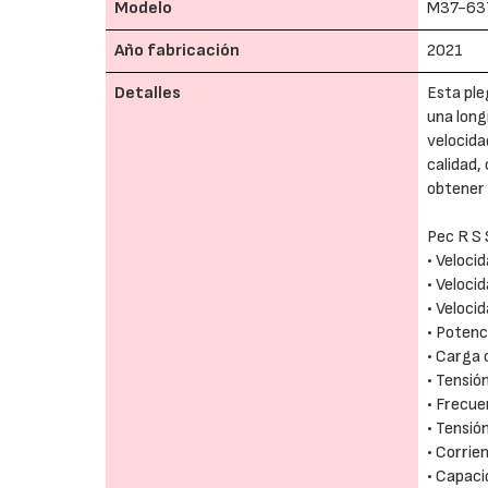
Modelo
M37-63
Año fabricación
2021
Detalles
Esta pl
una long
velocida
calidad
obtener 
Pec R S
• Veloci
• Veloci
• Veloci
• Potenc
• Carga 
• Tensió
• Frecue
• Tensió
• Corrie
• Capaci