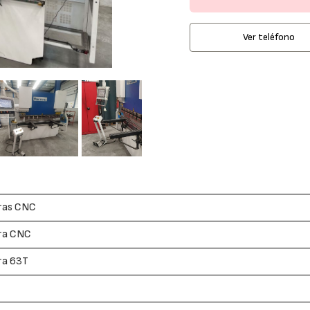
Ver teléfono
ras CNC
ra CNC
ra 63T