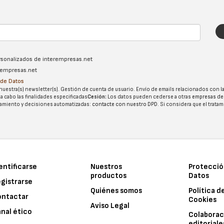
ersonalizados de interempresas.net
erempresas.net
n de Datos
nuestra(s) newsletter(s). Gestión de cuenta de usuario. Envío de emails relacionados con la
 a cabo las finalidades especificadas
Cesión:
Los datos pueden cederse a otras
empresas de
tatamiento y decisiones automatizadas:
contacte con nuestro DPD
. Si considera que el trata
entificarse
Nuestros
Protecció
productos
Datos
gistrarse
Quiénes somos
Política d
ontactar
Cookies
Aviso Legal
nal ético
Colaborac
editoriale