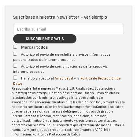
Suscríbase a nuestra Newsletter -
Ver ejemplo
SUSCRIBIRME GRATIS
Marcar todos
Autorizo el envío de newsletters y avisos informativos
personalizados de interempresas.net
Autorizo el envío de comunicaciones de terceros vía
interempresas.net
He leído y acepto el
Aviso Legal
y la
Política de Protección de
Datos
Responsable:
Interempresas Media, S.L.U.
Finalidades:
Suscripción a
nuestra(s) newsletter(s). Gestión de cuenta de usuario. Envío de emails
relacionados con la misma o relativos a intereses similares o
asociados.
Conservación:
mientras dure la relación con Ud., o mientras sea
necesario para llevar a cabo las finalidades especificadas
Cesión:
Los datos
pueden cederse a otras
empresas del grupo
por motivos de gestión
interna.
Derechos:
Acceso, rectificación, oposición, supresión,
portabilidad, limitación del tratatamiento y decisiones automatizadas:
contacte con nuestro DPD
. Si considera que el tratamiento no se ajusta a la
normativa vigente, puede presentar reclamación ante la
AEPD
.
Más
información:
Política de Protección de Datos