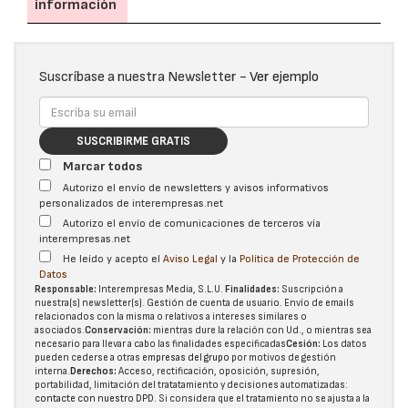
información
Suscríbase a nuestra Newsletter -
Ver ejemplo
SUSCRIBIRME GRATIS
Marcar todos
Autorizo el envío de newsletters y avisos informativos
personalizados de interempresas.net
Autorizo el envío de comunicaciones de terceros vía
interempresas.net
He leído y acepto el
Aviso Legal
y la
Política de Protección de
Datos
Responsable:
Interempresas Media, S.L.U.
Finalidades:
Suscripción a
nuestra(s) newsletter(s). Gestión de cuenta de usuario. Envío de emails
relacionados con la misma o relativos a intereses similares o
asociados.
Conservación:
mientras dure la relación con Ud., o mientras sea
necesario para llevar a cabo las finalidades especificadas
Cesión:
Los datos
pueden cederse a otras
empresas del grupo
por motivos de gestión
interna.
Derechos:
Acceso, rectificación, oposición, supresión,
portabilidad, limitación del tratatamiento y decisiones automatizadas:
contacte con nuestro DPD
. Si considera que el tratamiento no se ajusta a la