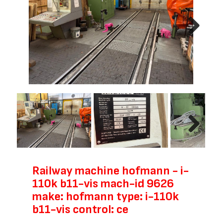
Next
Next
Railway machine hofmann - i-
110k b11-vis mach-id 9626
make: hofmann type: i-110k
b11-vis control: ce