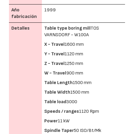
Año
1999
fabricación
Detalles
Table type boring mill
TOS
VARNSDORF - W100A
X - Travel
1600 mm
Y - Travel
1120 mm
Z - Travel
1250 mm
W - Travel
900 mm
Table Length
1500 mm
Table Width
1500 mm
Table load
3000
Speeds / ranges
1120 Rpm
Power
11 kW
Spindle Taper
50 ISO/Bt/Mk