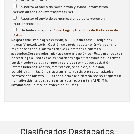
Autorizo el envío de newsletters y avisos informativos
personalizados de interempresas.net
Autorizo el envío de comunicaciones de terceros vía
interempresas.net
He leído y acepto el
Aviso Legal
y la
Política de Protección de
Datos
Responsable:
Interempresas Media, S.L.U.
Finalidades:
Suscripción a
nuestra(s) newsletter(s). Gestión de cuenta de usuario. Envío de emails
relacionados con la misma o relativos a intereses similares o
asociados.
Conservación:
mientras dure la relación con Ud., o mientras sea
necesario para llevar a cabo las finalidades especificadas
Cesión:
Los datos
pueden cederse a otras
empresas del grupo
por motivos de gestión
interna.
Derechos:
Acceso, rectificación, oposición, supresión,
portabilidad, limitación del tratatamiento y decisiones automatizadas:
contacte con nuestro DPD
. Si considera que el tratamiento no se ajusta a la
normativa vigente, puede presentar reclamación ante la
AEPD
.
Más
información:
Política de Protección de Datos
Clasificados Destacados