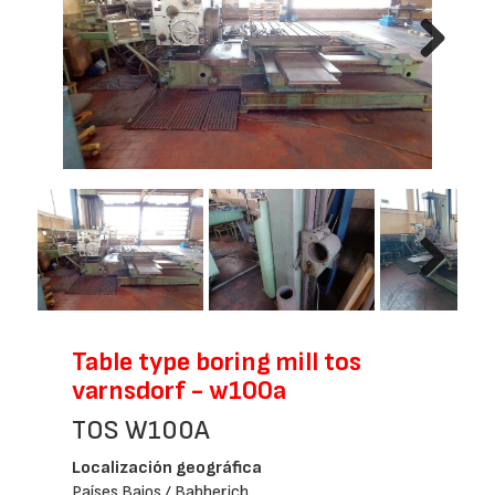
Next
Next
Table type boring mill tos
varnsdorf - w100a
TOS W100A
Localización geográfica
Países Bajos / Babberich