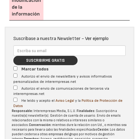
modificación
de la
información
Suscríbase a nuestra Newsletter -
Ver ejemplo
SUSCRIBIRME GRATIS
Marcar todos
Autorizo el envío de newsletters y avisos informativos
personalizados de interempresas.net
Autorizo el envío de comunicaciones de terceros vía
interempresas.net
He leído y acepto el
Aviso Legal
y la
Política de Protección de
Datos
Responsable:
Interempresas Media, S.L.U.
Finalidades:
Suscripción a
nuestra(s) newsletter(s). Gestión de cuenta de usuario. Envío de emails
relacionados con la misma o relativos a intereses similares o
asociados.
Conservación:
mientras dure la relación con Ud., o mientras sea
necesario para llevar a cabo las finalidades especificadas
Cesión:
Los datos
pueden cederse a otras
empresas del grupo
por motivos de gestión
interna.
Derechos:
Acceso, rectificación, oposición, supresión,