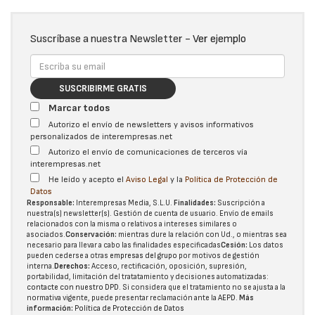
Suscríbase a nuestra Newsletter -
Ver ejemplo
SUSCRIBIRME GRATIS
Marcar todos
Autorizo el envío de newsletters y avisos informativos
personalizados de interempresas.net
Autorizo el envío de comunicaciones de terceros vía
interempresas.net
He leído y acepto el
Aviso Legal
y la
Política de Protección de
Datos
Responsable:
Interempresas Media, S.L.U.
Finalidades:
Suscripción a
nuestra(s) newsletter(s). Gestión de cuenta de usuario. Envío de emails
relacionados con la misma o relativos a intereses similares o
asociados.
Conservación:
mientras dure la relación con Ud., o mientras sea
necesario para llevar a cabo las finalidades especificadas
Cesión:
Los datos
pueden cederse a otras
empresas del grupo
por motivos de gestión
interna.
Derechos:
Acceso, rectificación, oposición, supresión,
portabilidad, limitación del tratatamiento y decisiones automatizadas:
contacte con nuestro DPD
. Si considera que el tratamiento no se ajusta a la
normativa vigente, puede presentar reclamación ante la
AEPD
.
Más
información:
Política de Protección de Datos