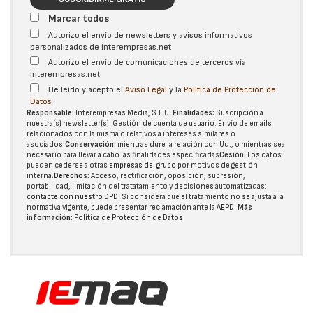
Marcar todos
Autorizo el envío de newsletters y avisos informativos
personalizados de interempresas.net
Autorizo el envío de comunicaciones de terceros vía
interempresas.net
He leído y acepto el
Aviso Legal
y la
Política de Protección de
Datos
Responsable:
Interempresas Media, S.L.U.
Finalidades:
Suscripción a
nuestra(s) newsletter(s). Gestión de cuenta de usuario. Envío de emails
relacionados con la misma o relativos a intereses similares o
asociados.
Conservación:
mientras dure la relación con Ud., o mientras sea
necesario para llevar a cabo las finalidades especificadas
Cesión:
Los datos
pueden cederse a otras
empresas del grupo
por motivos de gestión
interna.
Derechos:
Acceso, rectificación, oposición, supresión,
portabilidad, limitación del tratatamiento y decisiones automatizadas:
contacte con nuestro DPD
. Si considera que el tratamiento no se ajusta a la
normativa vigente, puede presentar reclamación ante la
AEPD
.
Más
información:
Política de Protección de Datos