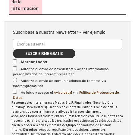
de la
información
Suscríbase a nuestra Newsletter -
Ver ejemplo
SUSCRIBIRME GRATIS
Marcar todos
Autorizo el envío de newsletters y avisos informativos
personalizados de interempresas.net
Autorizo el envío de comunicaciones de terceros vía
interempresas.net
He leído y acepto el
Aviso Legal
y la
Política de Protección de
Datos
Responsable:
Interempresas Media, S.L.U.
Finalidades:
Suscripción a
nuestra(s) newsletter(s). Gestión de cuenta de usuario. Envío de emails
relacionados con la misma o relativos a intereses similares o
asociados.
Conservación:
mientras dure la relación con Ud., o mientras sea
necesario para llevar a cabo las finalidades especificadas
Cesión:
Los datos
pueden cederse a otras
empresas del grupo
por motivos de gestión
interna.
Derechos:
Acceso, rectificación, oposición, supresión,
portabilidad, limitación del tratatamiento y decisiones automatizadas: