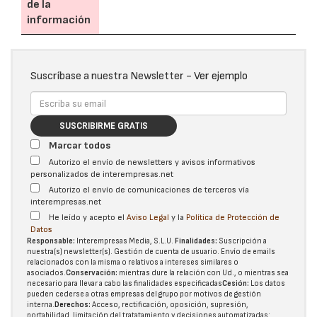
de la
información
Suscríbase a nuestra Newsletter -
Ver ejemplo
SUSCRIBIRME GRATIS
Marcar todos
Autorizo el envío de newsletters y avisos informativos
personalizados de interempresas.net
Autorizo el envío de comunicaciones de terceros vía
interempresas.net
He leído y acepto el
Aviso Legal
y la
Política de Protección de
Datos
Responsable:
Interempresas Media, S.L.U.
Finalidades:
Suscripción a
nuestra(s) newsletter(s). Gestión de cuenta de usuario. Envío de emails
relacionados con la misma o relativos a intereses similares o
asociados.
Conservación:
mientras dure la relación con Ud., o mientras sea
necesario para llevar a cabo las finalidades especificadas
Cesión:
Los datos
pueden cederse a otras
empresas del grupo
por motivos de gestión
interna.
Derechos:
Acceso, rectificación, oposición, supresión,
portabilidad, limitación del tratatamiento y decisiones automatizadas: