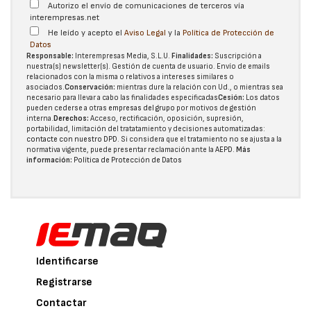
Autorizo el envío de comunicaciones de terceros vía
interempresas.net
He leído y acepto el
Aviso Legal
y la
Política de Protección de
Datos
Responsable:
Interempresas Media, S.L.U.
Finalidades:
Suscripción a
nuestra(s) newsletter(s). Gestión de cuenta de usuario. Envío de emails
relacionados con la misma o relativos a intereses similares o
asociados.
Conservación:
mientras dure la relación con Ud., o mientras sea
necesario para llevar a cabo las finalidades especificadas
Cesión:
Los datos
pueden cederse a otras
empresas del grupo
por motivos de gestión
interna.
Derechos:
Acceso, rectificación, oposición, supresión,
portabilidad, limitación del tratatamiento y decisiones automatizadas:
contacte con nuestro DPD
. Si considera que el tratamiento no se ajusta a la
normativa vigente, puede presentar reclamación ante la
AEPD
.
Más
información:
Política de Protección de Datos
Identificarse
Registrarse
Contactar