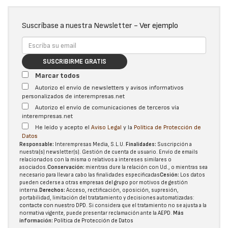
Suscríbase a nuestra Newsletter -
Ver ejemplo
SUSCRIBIRME GRATIS
Marcar todos
Autorizo el envío de newsletters y avisos informativos
personalizados de interempresas.net
Autorizo el envío de comunicaciones de terceros vía
interempresas.net
He leído y acepto el
Aviso Legal
y la
Política de Protección de
Datos
Responsable:
Interempresas Media, S.L.U.
Finalidades:
Suscripción a
nuestra(s) newsletter(s). Gestión de cuenta de usuario. Envío de emails
relacionados con la misma o relativos a intereses similares o
asociados.
Conservación:
mientras dure la relación con Ud., o mientras sea
necesario para llevar a cabo las finalidades especificadas
Cesión:
Los datos
pueden cederse a otras
empresas del grupo
por motivos de gestión
interna.
Derechos:
Acceso, rectificación, oposición, supresión,
portabilidad, limitación del tratatamiento y decisiones automatizadas:
contacte con nuestro DPD
. Si considera que el tratamiento no se ajusta a la
normativa vigente, puede presentar reclamación ante la
AEPD
.
Más
información:
Política de Protección de Datos