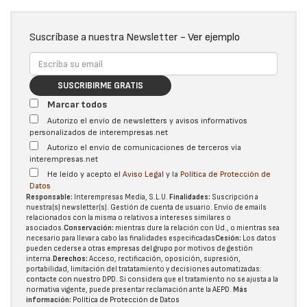
Suscríbase a nuestra Newsletter -
Ver ejemplo
SUSCRIBIRME GRATIS
Marcar todos
Autorizo el envío de newsletters y avisos informativos
personalizados de interempresas.net
Autorizo el envío de comunicaciones de terceros vía
interempresas.net
He leído y acepto el
Aviso Legal
y la
Política de Protección de
Datos
Responsable:
Interempresas Media, S.L.U.
Finalidades:
Suscripción a
nuestra(s) newsletter(s). Gestión de cuenta de usuario. Envío de emails
relacionados con la misma o relativos a intereses similares o
asociados.
Conservación:
mientras dure la relación con Ud., o mientras sea
necesario para llevar a cabo las finalidades especificadas
Cesión:
Los datos
pueden cederse a otras
empresas del grupo
por motivos de gestión
interna.
Derechos:
Acceso, rectificación, oposición, supresión,
portabilidad, limitación del tratatamiento y decisiones automatizadas:
contacte con nuestro DPD
. Si considera que el tratamiento no se ajusta a la
normativa vigente, puede presentar reclamación ante la
AEPD
.
Más
información:
Política de Protección de Datos