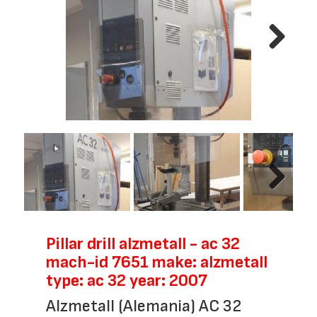
Next
Next
Pillar drill alzmetall - ac 32
mach-id 7651 make: alzmetall
type: ac 32 year: 2007
Alzmetall (Alemania) AC 32