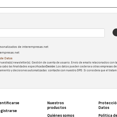
ersonalizados de interempresas.net
erempresas.net
n de Datos
nuestra(s) newsletter(s). Gestión de cuenta de usuario. Envío de emails relacionados con la
 a cabo las finalidades especificadas
Cesión:
Los datos pueden cederse a otras
empresas de
tatamiento y decisiones automatizadas:
contacte con nuestro DPD
. Si considera que el trata
entificarse
Nuestros
Protecció
productos
Datos
gistrarse
Quiénes somos
Política d