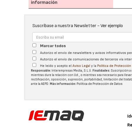
información
Suscríbase a nuestra Newsletter -
Ver ejemplo
Marcar todos
Autorizo el envío de newsletters y avisos informativos p
Autorizo el envío de comunicaciones de terceros vía int
He leído y acepto el
Aviso Legal
y la
Política de Protecció
Responsable:
Interempresas Media, S.L.U.
Finalidades:
Suscripción a 
mientras dure la relación con Ud., o mientras sea necesario para llevar
rectificación, oposición, supresión, portabilidad, limitación del tra
ante la
AEPD
.
Más información:
Política de Protección de Datos
Id
Re