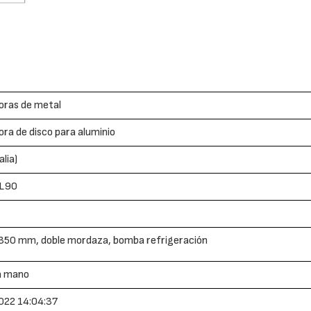
oras de metal
ra de disco para aluminio
alia)
LL90
 350 mm, doble mordaza, bomba refrigeración
a mano
022 14:04:37