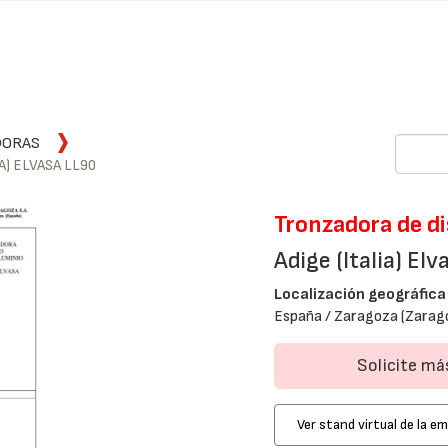
DORAS
A) ELVASA LL90
Tronzadora de di
Adige (Italia) El
Localización geográfica
España / Zaragoza (Zarag
Solicite m
Ver stand virtual de la e