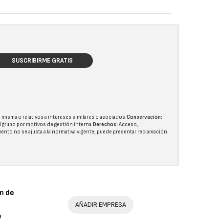
SUSCRIBIRME GRATIS
 misma o relativos a intereses similares o asociados.
Conservación:
l grupo
por motivos de gestión interna.
Derechos:
Acceso,
miento no se ajusta a la normativa vigente, puede presentar reclamación
n de
AÑADIR EMPRESA
e