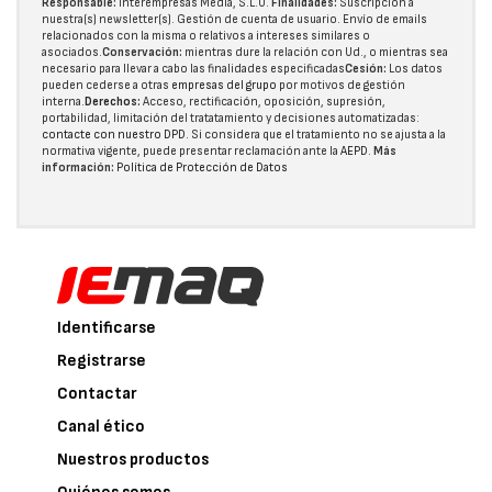
Responsable:
Interempresas Media, S.L.U.
Finalidades:
Suscripción a
nuestra(s) newsletter(s). Gestión de cuenta de usuario. Envío de emails
relacionados con la misma o relativos a intereses similares o
asociados.
Conservación:
mientras dure la relación con Ud., o mientras sea
necesario para llevar a cabo las finalidades especificadas
Cesión:
Los datos
pueden cederse a otras
empresas del grupo
por motivos de gestión
interna.
Derechos:
Acceso, rectificación, oposición, supresión,
portabilidad, limitación del tratatamiento y decisiones automatizadas:
contacte con nuestro DPD
. Si considera que el tratamiento no se ajusta a la
normativa vigente, puede presentar reclamación ante la
AEPD
.
Más
información:
Política de Protección de Datos
Identificarse
Registrarse
Contactar
Canal ético
Nuestros productos