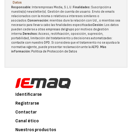
Datos
Responsable:
Interempresas Media, S.L.U.
Finalidades:
Suscripción a
nuestra(s) newsletter(s). Gestión de cuenta de usuario. Envío de emails
relacionados con la misma o relativos a intereses similares o
asociados.
Conservación:
mientras dure la relación con Ud., o mientras sea
necesario para llevar a cabo las finalidades especificadas
Cesión:
Los datos
pueden cederse a otras
empresas del grupo
por motivos de gestión
interna.
Derechos:
Acceso, rectificación, oposición, supresión,
portabilidad, limitación del tratatamiento y decisiones automatizadas:
contacte con nuestro DPD
. Si considera que el tratamiento no se ajusta a la
normativa vigente, puede presentar reclamación ante la
AEPD
.
Más
información:
Política de Protección de Datos
Identificarse
Registrarse
Contactar
Canal ético
Nuestros productos