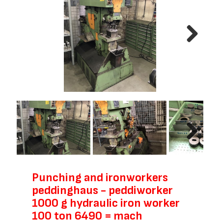
Next
Next
Punching and ironworkers
peddinghaus - peddiworker
1000 g hydraulic iron worker
100 ton 6490 = mach