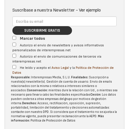
Suscríbase a nuestra Newsletter -
Ver ejemplo
SUSCRIBIRME GRATIS
Marcar todos
Autorizo el envío de newsletters y avisos informativos
personalizados de interempresas.net
Autorizo el envío de comunicaciones de terceros vía
interempresas.net
He leído y acepto el
Aviso Legal
y la
Política de Protección de
Datos
Responsable:
Interempresas Media, S.L.U.
Finalidades:
Suscripción a
nuestra(s) newsletter(s). Gestión de cuenta de usuario. Envío de emails
relacionados con la misma o relativos a intereses similares o
asociados.
Conservación:
mientras dure la relación con Ud., o mientras sea
necesario para llevar a cabo las finalidades especificadas
Cesión:
Los datos
pueden cederse a otras
empresas del grupo
por motivos de gestión
interna.
Derechos:
Acceso, rectificación, oposición, supresión,
portabilidad, limitación del tratatamiento y decisiones automatizadas:
contacte con nuestro DPD
. Si considera que el tratamiento no se ajusta a la
normativa vigente, puede presentar reclamación ante la
AEPD
.
Más
información:
Política de Protección de Datos