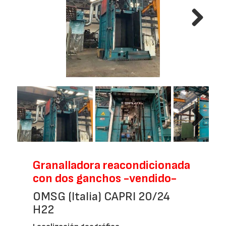
Next
Next
Granalladora reacondicionada
con dos ganchos -vendido-
OMSG (Italia) CAPRI 20/24
H22