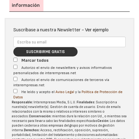
información
Suscríbase a nuestra Newsletter -
Ver ejemplo
SUSCRIBIRME GRATIS
Marcar todos
Autorizo el envío de newsletters y avisos informativos
personalizados de interempresas.net
Autorizo el envío de comunicaciones de terceros vía
interempresas.net
He leído y acepto el
Aviso Legal
y la
Política de Protección de
Datos
Responsable:
Interempresas Media, S.L.U.
Finalidades:
Suscripción a
nuestra(s) newsletter(s). Gestión de cuenta de usuario. Envío de emails
relacionados con la misma o relativos a intereses similares o
asociados.
Conservación:
mientras dure la relación con Ud., o mientras sea
necesario para llevar a cabo las finalidades especificadas
Cesión:
Los datos
pueden cederse a otras
empresas del grupo
por motivos de gestión
interna.
Derechos:
Acceso, rectificación, oposición, supresión,
portabilidad, limitación del tratatamiento y decisiones automatizadas: