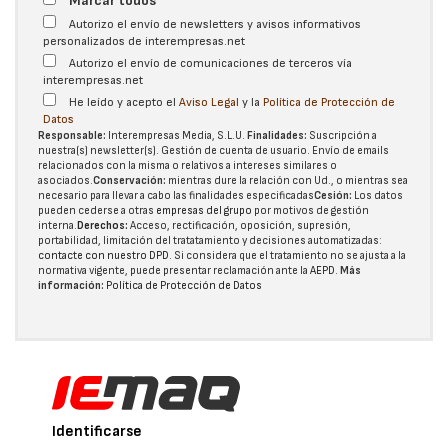
Marcar todos
Autorizo el envío de newsletters y avisos informativos
personalizados de interempresas.net
Autorizo el envío de comunicaciones de terceros vía
interempresas.net
He leído y acepto el
Aviso Legal
y la
Política de Protección de
Datos
Responsable:
Interempresas Media, S.L.U.
Finalidades:
Suscripción a
nuestra(s) newsletter(s). Gestión de cuenta de usuario. Envío de emails
relacionados con la misma o relativos a intereses similares o
asociados.
Conservación:
mientras dure la relación con Ud., o mientras sea
necesario para llevar a cabo las finalidades especificadas
Cesión:
Los datos
pueden cederse a otras
empresas del grupo
por motivos de gestión
interna.
Derechos:
Acceso, rectificación, oposición, supresión,
portabilidad, limitación del tratatamiento y decisiones automatizadas:
contacte con nuestro DPD
. Si considera que el tratamiento no se ajusta a la
normativa vigente, puede presentar reclamación ante la
AEPD
.
Más
información:
Política de Protección de Datos
Identificarse