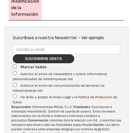
modificación
de la
información
Suscríbase a nuestra Newsletter -
Ver ejemplo
SUSCRIBIRME GRATIS
Marcar todos
Autorizo el envío de newsletters y avisos informativos
personalizados de interempresas.net
Autorizo el envío de comunicaciones de terceros vía
interempresas.net
He leído y acepto el
Aviso Legal
y la
Política de Protección de
Datos
Responsable:
Interempresas Media, S.L.U.
Finalidades:
Suscripción a
nuestra(s) newsletter(s). Gestión de cuenta de usuario. Envío de emails
relacionados con la misma o relativos a intereses similares o
asociados.
Conservación:
mientras dure la relación con Ud., o mientras sea
necesario para llevar a cabo las finalidades especificadas
Cesión:
Los datos
pueden cederse a otras
empresas del grupo
por motivos de gestión