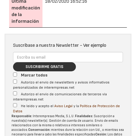
Última
18/02/2020 16:52:16
modificación
de la
información
Suscríbase a nuestra Newsletter -
Ver ejemplo
SUSCRIBIRME GRATIS
Marcar todos
Autorizo el envío de newsletters y avisos informativos
personalizados de interempresas.net
Autorizo el envío de comunicaciones de terceros vía
interempresas.net
He leído y acepto el
Aviso Legal
y la
Política de Protección de
Datos
Responsable:
Interempresas Media, S.L.U.
Finalidades:
Suscripción a
nuestra(s) newsletter(s). Gestión de cuenta de usuario. Envío de emails
relacionados con la misma o relativos a intereses similares o
asociados.
Conservación:
mientras dure la relación con Ud., o mientras sea
necesario para llevar a cabo las finalidades especificadas
Cesión:
Los datos