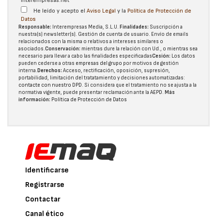
interempresas.net
He leído y acepto el
Aviso Legal
y la
Política de Protección de
Datos
Responsable:
Interempresas Media, S.L.U.
Finalidades:
Suscripción a
nuestra(s) newsletter(s). Gestión de cuenta de usuario. Envío de emails
relacionados con la misma o relativos a intereses similares o
asociados.
Conservación:
mientras dure la relación con Ud., o mientras sea
necesario para llevar a cabo las finalidades especificadas
Cesión:
Los datos
pueden cederse a otras
empresas del grupo
por motivos de gestión
interna.
Derechos:
Acceso, rectificación, oposición, supresión,
portabilidad, limitación del tratatamiento y decisiones automatizadas:
contacte con nuestro DPD
. Si considera que el tratamiento no se ajusta a la
normativa vigente, puede presentar reclamación ante la
AEPD
.
Más
información:
Política de Protección de Datos
Identificarse
Registrarse
Contactar
Canal ético