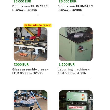
26.000 EUR
26.000 EUR
Double saw ELUMATEC
Double saw ELUMATEC
DG244 - C2986
DG244 - C2986
- Francia
- Francia
Elumatec
Elumatec
Ha bajado de precio
7.000 EUR
1.800 EUR
Glass assembly press -
deburring machine -
FOM S5000 - C2585
KFM 5000 - B1834
- Francia
- Francia
Fom
Urban Schuring