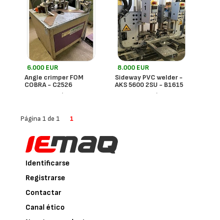
6.000 EUR
8.000 EUR
Angle crimper FOM
Sideway PVC welder -
COBRA - C2526
AKS 5600 2SU - B1615
- Francia
- Francia
Fom
Urban
Página 1 de 1
1
Identificarse
Registrarse
Contactar
Canal ético