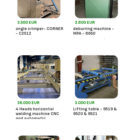
3.500 EUR
3.800 EUR
angle crimper- CORNER
deburring machine -
- C2512
MPA - 8650
- Francia
- Francia
Wegoma
36.000 EUR
3.000 EUR
4 Heads horizontal
Lifting table - 9519 &
welding machine CNC
9520 & 9521
and automatic
- Francia
Lci
deburring CNC SOENEN
Q4 BFP - C2820
- Francia
Soenen Hendrik