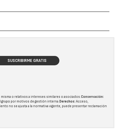
SUSCRIBIRME GRATIS
 misma o relativos a intereses similares o asociados.
Conservación:
l grupo
por motivos de gestión interna.
Derechos:
Acceso,
miento no se ajusta a la normativa vigente, puede presentar reclamación