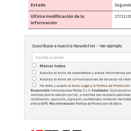
Estado
Segund
Última modificación de la
17/11/2
información
Suscríbase a nuestra Newsletter -
Ver ejemplo
Marcar todos
Autorizo el envío de newsletters y avisos informativos p
Autorizo el envío de comunicaciones de terceros vía int
He leído y acepto el
Aviso Legal
y la
Política de Protecció
Responsable:
Interempresas Media, S.L.U.
Finalidades:
Suscripción a 
mientras dure la relación con Ud., o mientras sea necesario para llevar
rectificación, oposición, supresión, portabilidad, limitación del tra
ante la
AEPD
.
Más información:
Política de Protección de Datos