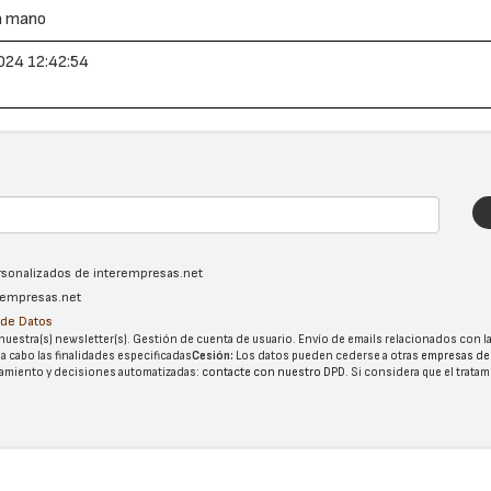
a mano
024 12:42:54
ersonalizados de interempresas.net
erempresas.net
n de Datos
nuestra(s) newsletter(s). Gestión de cuenta de usuario. Envío de emails relacionados con la
 a cabo las finalidades especificadas
Cesión:
Los datos pueden cederse a otras
empresas de
tatamiento y decisiones automatizadas:
contacte con nuestro DPD
. Si considera que el trata