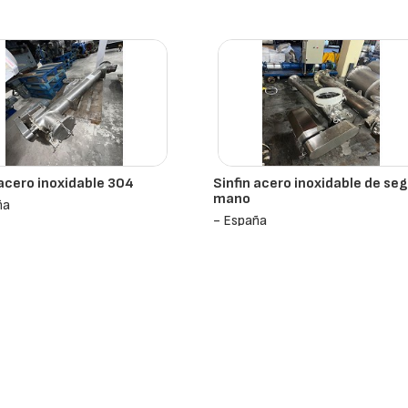
Mmg
- España
 acero inoxidable 304
Sinfin acero inoxidable de se
mano
ña
- España