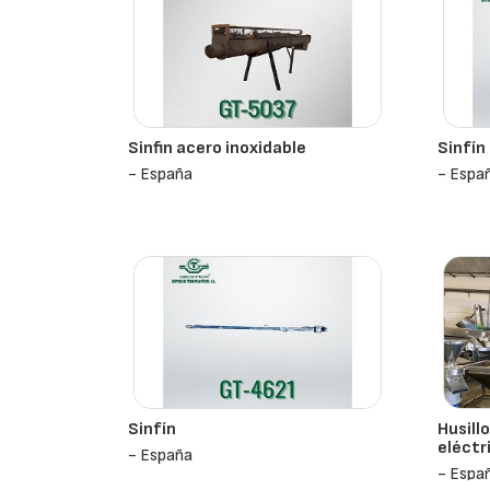
Sinfin acero inoxidable
Sinfín
- España
- Espa
Sinfín
Husill
eléctr
- España
- Espa