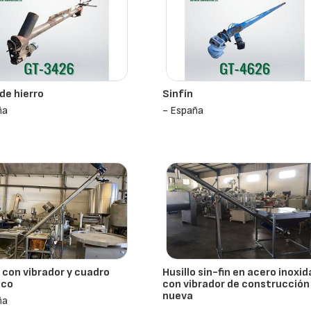
 de hierro
Sinfín
ña
- España
o con vibrador y cuadro
Husillo sin-fin en acero inoxid
ico
con vibrador de construcción
nueva
ña