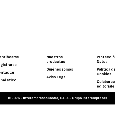
entificarse
Nuestros
Protecció
productos
Datos
gistrarse
Quiénes somos
Política d
ontactar
Cookies
Aviso Legal
nal ético
Colaborac
editoriale
© 2026 -
Interempresas Media, S.L.U. - Grupo Interempresas