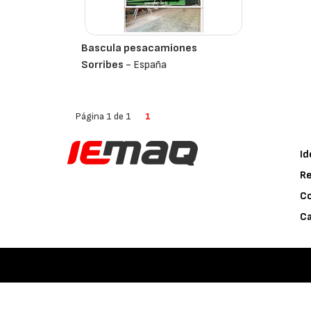
Bascula pesacamiones
Sorribes
- España
Página 1 de 1
1
Id
Re
C
Ca