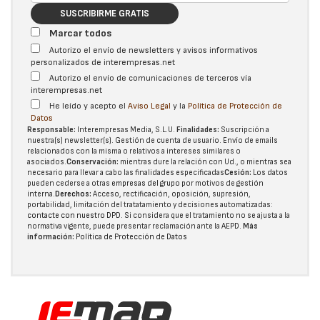
SUSCRIBIRME GRATIS
Marcar todos
Autorizo el envío de newsletters y avisos informativos
personalizados de interempresas.net
Autorizo el envío de comunicaciones de terceros vía
interempresas.net
He leído y acepto el
Aviso Legal
y la
Política de Protección de
Datos
Responsable:
Interempresas Media, S.L.U.
Finalidades:
Suscripción a
nuestra(s) newsletter(s). Gestión de cuenta de usuario. Envío de emails
relacionados con la misma o relativos a intereses similares o
asociados.
Conservación:
mientras dure la relación con Ud., o mientras sea
necesario para llevar a cabo las finalidades especificadas
Cesión:
Los datos
pueden cederse a otras
empresas del grupo
por motivos de gestión
interna.
Derechos:
Acceso, rectificación, oposición, supresión,
portabilidad, limitación del tratatamiento y decisiones automatizadas:
contacte con nuestro DPD
. Si considera que el tratamiento no se ajusta a la
normativa vigente, puede presentar reclamación ante la
AEPD
.
Más
información:
Política de Protección de Datos