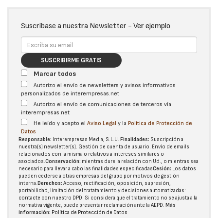
Suscríbase a nuestra Newsletter -
Ver ejemplo
SUSCRIBIRME GRATIS
Marcar todos
Autorizo el envío de newsletters y avisos informativos
personalizados de interempresas.net
Autorizo el envío de comunicaciones de terceros vía
interempresas.net
He leído y acepto el
Aviso Legal
y la
Política de Protección de
Datos
Responsable:
Interempresas Media, S.L.U.
Finalidades:
Suscripción a
nuestra(s) newsletter(s). Gestión de cuenta de usuario. Envío de emails
relacionados con la misma o relativos a intereses similares o
asociados.
Conservación:
mientras dure la relación con Ud., o mientras sea
necesario para llevar a cabo las finalidades especificadas
Cesión:
Los datos
pueden cederse a otras
empresas del grupo
por motivos de gestión
interna.
Derechos:
Acceso, rectificación, oposición, supresión,
portabilidad, limitación del tratatamiento y decisiones automatizadas:
contacte con nuestro DPD
. Si considera que el tratamiento no se ajusta a la
normativa vigente, puede presentar reclamación ante la
AEPD
.
Más
información:
Política de Protección de Datos