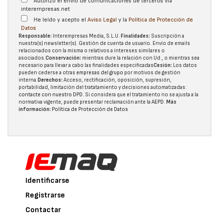
Autorizo el envío de comunicaciones de terceros vía
interempresas.net
He leído y acepto el
Aviso Legal
y la
Política de Protección de
Datos
Responsable:
Interempresas Media, S.L.U.
Finalidades:
Suscripción a
nuestra(s) newsletter(s). Gestión de cuenta de usuario. Envío de emails
relacionados con la misma o relativos a intereses similares o
asociados.
Conservación:
mientras dure la relación con Ud., o mientras sea
necesario para llevar a cabo las finalidades especificadas
Cesión:
Los datos
pueden cederse a otras
empresas del grupo
por motivos de gestión
interna.
Derechos:
Acceso, rectificación, oposición, supresión,
portabilidad, limitación del tratatamiento y decisiones automatizadas:
contacte con nuestro DPD
. Si considera que el tratamiento no se ajusta a la
normativa vigente, puede presentar reclamación ante la
AEPD
.
Más
información:
Política de Protección de Datos
Identificarse
Registrarse
Contactar