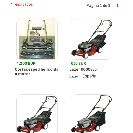
4
resultados
Página 1 de 1
1
4.200 EUR
655 EUR
Cortacésped helicoidal
Lazer 6000vvb
a motor
- España
Lazer
- España
Locke