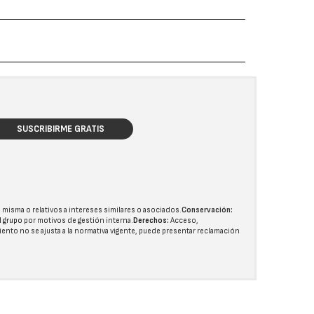
SUSCRIBIRME GRATIS
 misma o relativos a intereses similares o asociados.
Conservación:
l grupo
por motivos de gestión interna.
Derechos:
Acceso,
miento no se ajusta a la normativa vigente, puede presentar reclamación