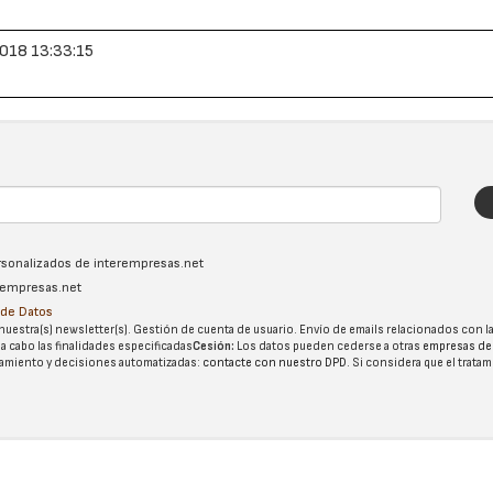
018 13:33:15
ersonalizados de interempresas.net
erempresas.net
n de Datos
nuestra(s) newsletter(s). Gestión de cuenta de usuario. Envío de emails relacionados con la
 a cabo las finalidades especificadas
Cesión:
Los datos pueden cederse a otras
empresas de
tatamiento y decisiones automatizadas:
contacte con nuestro DPD
. Si considera que el trata