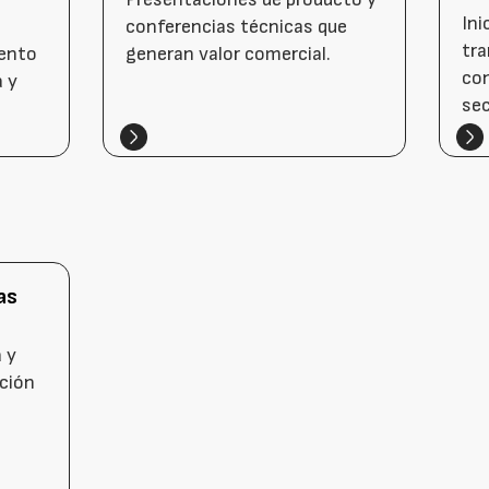
Ini
conferencias técnicas que
tra
ento
generan valor comercial.
co
a y
sec
as
 y
ución