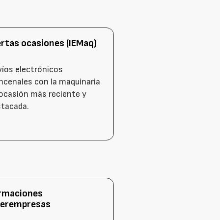
ertas ocasiones (IEMaq)
íos electrónicos
ncenales con la maquinaria
ocasión más reciente y
stacada.
rmaciones
terempresas