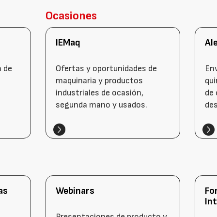
Ocasiones
IEMaq
Al
n de
Ofertas y oportunidades de
Env
maquinaria y productos
qui
industriales de ocasión,
de 
segunda mano y usados.
de
as
Webinars
Fo
In
Presentaciones de producto y