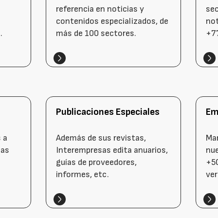
referencia en noticias y
sec
contenidos especializados, de
not
.
más de 100 sectores.
+77
Publicaciones Especiales
Em
 a
Además de sus revistas,
Mar
tas
Interempresas edita anuarios,
nu
guías de proveedores,
+50
informes, etc.
ver